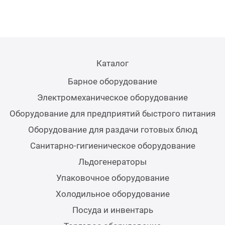
Мясо
Блин
Прес
Грили
Хлеб
Каталог
Грил
Барное оборудование
Аппа
Электромеханическое оборудование
Мака
Оборудование для предприятий быстрого питания
Мари
Оборудование для раздачи готовых блюд
Печи
Санитарно-гигиеническое оборудование
Мясо
Льдогенераторы
Рисов
Упаковочное оборудование
Слай
Холодильное оборудование
Фрит
Шпри
Посуда и инвентарь
Пыле