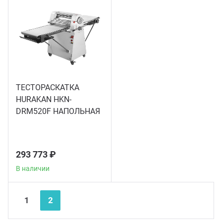
юд
Деги
Дисп
Аппар
Аппар
Стол
Соко
Аксе
нитарно-гигиеническое
Печи
Дисп
Стер
Запа
Шкаф
орудование
Аппар
Карт
бока
Пове
Подо
Холо
догенераторы
Микс
ТЕСТОРАСКАТКА
Изме
Тост
Дисп
Шкаф
HURAKAN HKN-
аковочное оборудование
Овощ
замо
DRM520F НАПОЛЬНАЯ
Сокоо
Элек
Ламп
лодильное оборудование
Тест
Стол
Горе
Терм
293 773 ₽
суда и инвентарь
Аппа
Шкаф
В наличии
Аксе
рговое оборудование
Кутт
Шкаф
Nex
Pre
1
2
Аппар