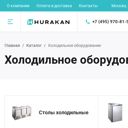
О компании
Оплата и доставка
Контакты
Москва,
+7 (495) 970-81-
Назад
Главная
Каталог
Холодильное оборудование
талог
Холодильное оборудо
рное оборудование
ектромеханическое оборудование
орудование для предприятий быстрого питания
Столы холодильные
орудование для раздачи готовых блюд