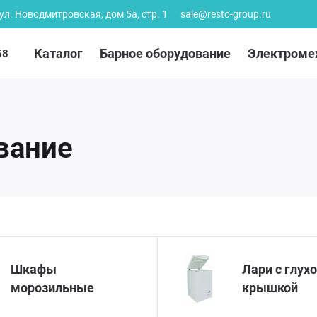
 ул. Новодмитровская, дом 5а, стр. 1
sale@resto-group.ru
Каталог
Барное оборудование
Электроме
58
вание
Шкафы
Лари с глух
морозильные
крышкой