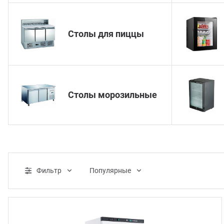
нитарно-гигиеническое оборудование
Столы для пиццы
догенераторы
аковочное оборудование
Столы морозильные
лодильное оборудование
суда и инвентарь
рговое оборудование
Фильтр
Популярные