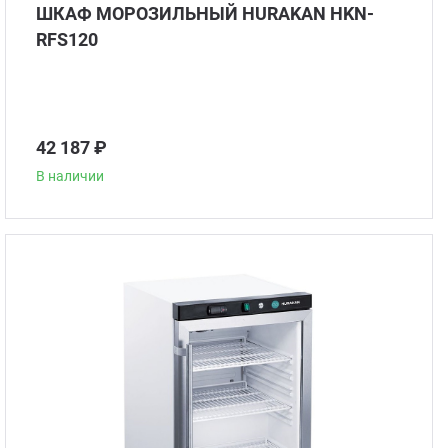
ШКАФ МОРОЗИЛЬНЫЙ HURAKAN HKN-
RFS120
Гриль
Паро
42 187 ₽
Плит
В наличии
Терм
Шкаф
Аппа
Аппар