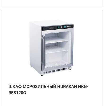
Аппа
Дисп
Аппа
Вафе
Грили
Грил
Марм
Печи
ШКАФ МОРОЗИЛЬНЫЙ HURAKAN HKN-
RFS120G
Теле