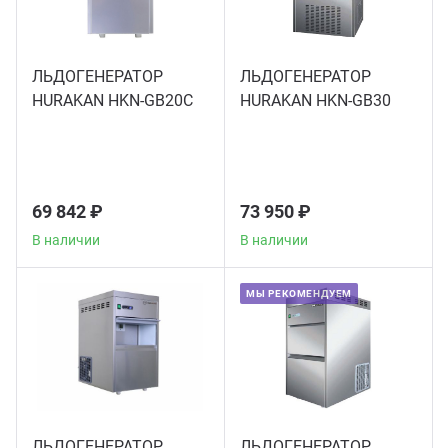
Мясо
Блин
Прес
ЛЬДОГЕНЕРАТОР
ЛЬДОГЕНЕРАТОР
Грили
HURAKAN HKN-GB20C
HURAKAN HKN-GB30
Хлеб
Грил
Аппа
Мака
69 842 ₽
73 950 ₽
Мари
В наличии
В наличии
Печи
МЫ РЕКОМЕНДУЕМ
Мясо
Рисов
Слай
Фрит
Шпри
Пыле
ЛЬДОГЕНЕРАТОР
ЛЬДОГЕНЕРАТОР