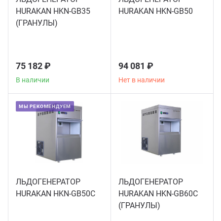
HURAKAN HKN-GB35
HURAKAN HKN-GB50
Аппа
(ГРАНУЛЫ)
Дисп
Аппа
75 182 ₽
94 081 ₽
В наличии
Нет в наличии
Вафе
МЫ РЕКОМЕНДУЕМ
Грили
Грил
Марм
ЛЬДОГЕНЕРАТОР
ЛЬДОГЕНЕРАТОР
HURAKAN HKN-GB50C
HURAKAN HKN-GB60C
Печи
(ГРАНУЛЫ)