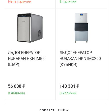
Нет в наличии
В наличии
Грили
Гриль
Паро
ЛЬДОГЕНЕРАТОР
ЛЬДОГЕНЕРАТОР
Плит
HURAKAN HKN-IMB4
HURAKAN HKN-IMC200
(ШАР)
(КУБИКИ)
Терм
Шкаф
56 038 ₽
143 381 ₽
В наличии
В наличии
Аппа
ПОКАЗАТЬ ЕЩЁ