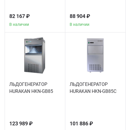
Теле
82 167 ₽
88 904 ₽
Чебу
В наличии
В наличии
Аппа
Доза
Аппар
ЛЬДОГЕНЕРАТОР
ЛЬДОГЕНЕРАТОР
HURAKAN HKN-GB85
HURAKAN HKN-GB85C
Аппа
Аппа
123 989 ₽
101 886 ₽
Витр