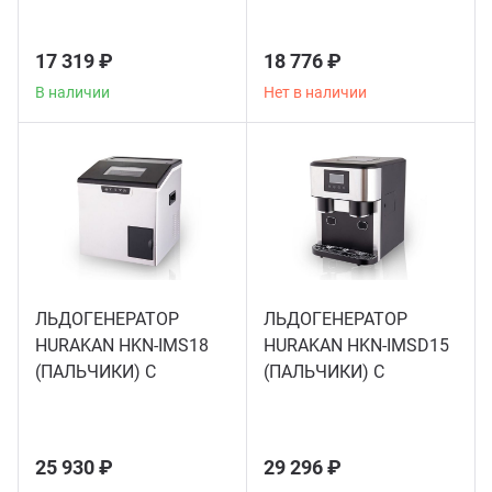
Теле
17 319 ₽
18 776 ₽
Чебу
В наличии
Нет в наличии
Аппа
Доза
Аппар
ЛЬДОГЕНЕРАТОР
ЛЬДОГЕНЕРАТОР
HURAKAN HKN-IMS18
HURAKAN HKN-IMSD15
Аппа
(ПАЛЬЧИКИ) С
(ПАЛЬЧИКИ) С
ИЗМЕЛЬЧИТЕЛЕМ
ИЗМЕЛЬЧИТЕЛЕМ И
Аппа
ДИСПЕНСЕРОМ ЛЬДА
25 930 ₽
29 296 ₽
Витр