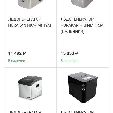
Мясо
Блин
Прес
ЛЬДОГЕНЕРАТОР
ЛЬДОГЕНЕРАТОР
Грили
HURAKAN HKN-IMF12M
HURAKAN HKN-IMF15M
Хлеб
(ПАЛЬЧИКИ)
Грил
Аппа
Мака
11 492 ₽
15 053 ₽
Мари
В наличии
В наличии
Печи
Мясо
Рисов
Слай
Фрит
Шпри
Пыле
ЛЬДОГЕНЕРАТОР
ЛЬДОГЕНЕРАТОР