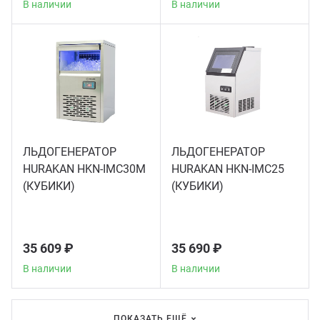
В наличии
В наличии
Грили
Гриль
Паро
ЛЬДОГЕНЕРАТОР
ЛЬДОГЕНЕРАТОР
Плит
HURAKAN HKN-IMC30M
HURAKAN HKN-IMC25
(КУБИКИ)
(КУБИКИ)
Терм
Шкаф
35 609 ₽
35 690 ₽
В наличии
В наличии
Аппа
ПОКАЗАТЬ ЕЩЁ