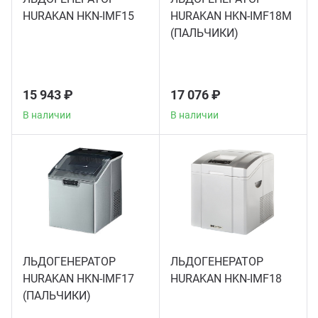
HURAKAN HKN-IMF15
HURAKAN HKN-IMF18M
Аппа
(ПАЛЬЧИКИ)
Дисп
Аппа
15 943 ₽
17 076 ₽
В наличии
В наличии
Вафе
Грили
Грил
Марм
ЛЬДОГЕНЕРАТОР
ЛЬДОГЕНЕРАТОР
HURAKAN HKN-IMF17
HURAKAN HKN-IMF18
Печи
(ПАЛЬЧИКИ)