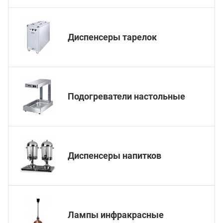
Мясо
Блин
Прес
Диспенсеры тарелок
Грили
Хлеб
Грил
Аппа
Подогреватели настольные
Мака
Мари
Печи
Мясо
Диспенсеры напитков
Рисов
Слай
Фрит
Шпри
Лампы инфракрасные
Пыле