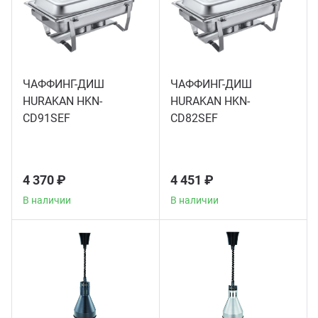
Теле
Чебу
ЧАФФИНГ-ДИШ
ЧАФФИНГ-ДИШ
Аппа
HURAKAN HKN-
HURAKAN HKN-
CD91SEF
CD82SEF
Доза
4 370 ₽
4 451 ₽
Аппар
В наличии
В наличии
Аппа
Аппа
Витр