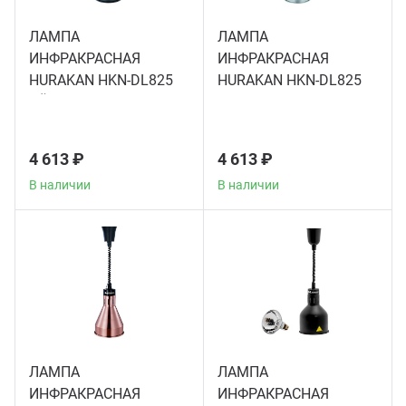
ЛАМПА
ЛАМПА
Грили
ИНФРАКРАСНАЯ
ИНФРАКРАСНАЯ
HURAKAN HKN-DL825
HURAKAN HKN-DL825
Гриль
ЧЁРНАЯ
СЕРЕБРО
Паро
4 613 ₽
4 613 ₽
В наличии
В наличии
Плит
Терм
Шкаф
Аппа
ЛАМПА
ЛАМПА
ИНФРАКРАСНАЯ
ИНФРАКРАСНАЯ