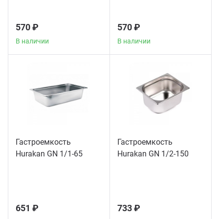
Теле
570 ₽
570 ₽
Чебу
В наличии
В наличии
Аппа
Доза
Аппар
Гастроемкость
Гастроемкость
Hurakan GN 1/1-65
Hurakan GN 1/2-150
Аппа
Аппа
651 ₽
733 ₽
Витр