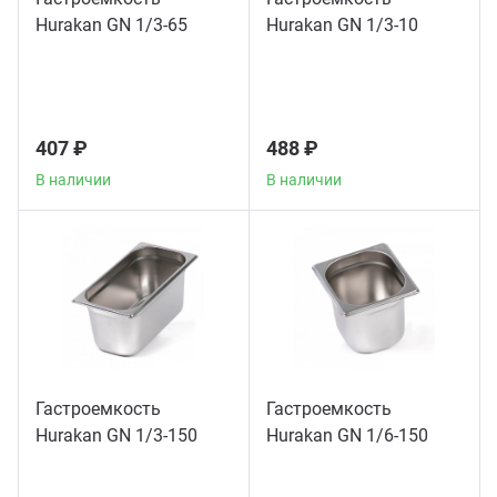
Hurakan GN 1/3-65
Hurakan GN 1/3-10
Аппа
Дисп
Аппа
407 ₽
488 ₽
В наличии
В наличии
Вафе
Грили
Грил
Марм
Гастроемкость
Гастроемкость
Hurakan GN 1/3-150
Hurakan GN 1/6-150
Печи