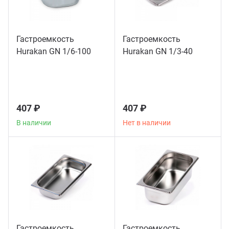
Мясо
Блин
Прес
Гастроемкость
Гастроемкость
Грили
Hurakan GN 1/6-100
Hurakan GN 1/3-40
Хлеб
Грил
Аппа
Мака
407 ₽
407 ₽
Мари
В наличии
Нет в наличии
Печи
Мясо
Рисов
Слай
Фрит
Шпри
Пыле
Гастроемкость
Гастроемкость