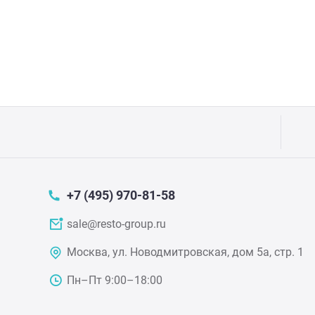
Прес
Грили
Хлеб
Грил
Аппа
Мака
Мари
Печи
Мясо
Рисов
+7 (495) 970-81-58
sale@resto-group.ru
Слай
Фрит
Москва, ул. Новодмитровская, дом 5а, стр. 1
Шпри
Пыле
Пн–Пт 9:00–18:00