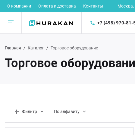
О компании
Оплата и доставка
Контакты
Москва,
+7 (495) 970-81-
Назад
Главная
Каталог
Торговое оборудование
талог
Торговое оборудован
рное оборудование
ектромеханическое оборудование
орудование для предприятий быстрого питания
Фильтр
По алфавиту
орудование для раздачи готовых блюд