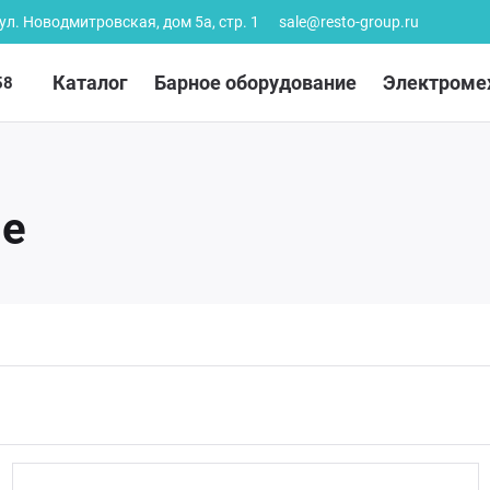
 ул. Новодмитровская, дом 5а, стр. 1
sale@resto-group.ru
Каталог
Барное оборудование
Электроме
58
ие