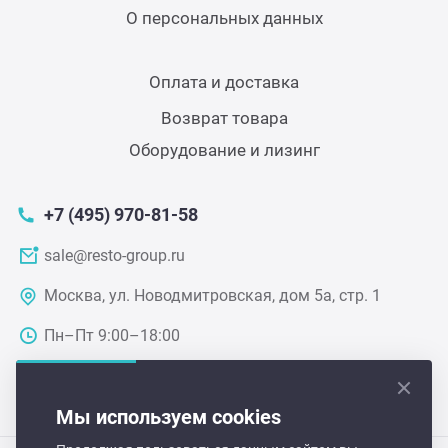
Мясо
О персональных данных
Блин
Прес
Оплата и доставка
Грили
Возврат товара
Хлеб
Оборудование и лизинг
Грил
Аппа
Мака
+7 (495) 970-81-58
Мари
sale@resto-group.ru
Печи
Москва, ул. Новодмитровская, дом 5а, стр. 1
Мясо
Рисов
Пн–Пт 9:00–18:00
Слай
Фрит
Мы используем cookies
Шпри
Пыле