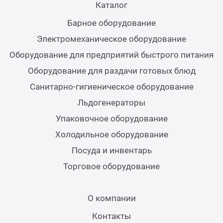
юд
Деги
Каталог
Дисп
Аппар
Аппар
Стол
Соко
Аксе
Барное оборудование
нитарно-гигиеническое
Печи
Дисп
Стер
Запа
Шкаф
Электромеханическое оборудование
орудование
Аппар
Карт
Оборудование для предприятий быстрого питания
бока
Пове
Подо
Холо
Оборудование для раздачи готовых блюд
догенераторы
Микс
Санитарно-гигиеническое оборудование
Изме
Тост
Дисп
Шкаф
Льдогенераторы
аковочное оборудование
Овощ
замо
Упаковочное оборудование
Сокоо
Элек
Ламп
лодильное оборудование
Холодильное оборудование
Тест
Стол
Посуда и инвентарь
Горе
Терм
суда и инвентарь
Торговое оборудование
Аппа
Шкаф
Аксе
рговое оборудование
Кутт
Шкаф
О компании
Аппар
Контакты