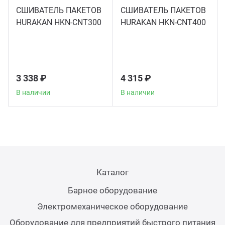
СШИВАТЕЛЬ ПАКЕТОВ
СШИВАТЕЛЬ ПАКЕТОВ
Аппа
HURAKAN HKN-CNT300
HURAKAN HKN-CNT400
Дисп
Аппа
3 338 ₽
4 315 ₽
Вафе
В наличии
В наличии
Грили
Грил
Каталог
Марм
Барное оборудование
Печи
Электромеханическое оборудование
Оборудование для предприятий быстрого питания