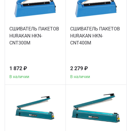
Мясо
Блин
Прес
Грили
СШИВАТЕЛЬ ПАКЕТОВ
СШИВАТЕЛЬ ПАКЕТОВ
Хлеб
HURAKAN HKN-
HURAKAN HKN-
CNT300M
CNT400M
Грил
Аппа
Мака
1 872 ₽
2 279 ₽
Мари
В наличии
В наличии
Печи
Мясо
Рисов
Слай
Фрит
Шпри
Пыле