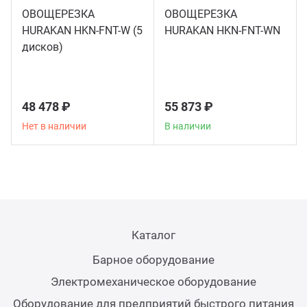
ОВОЩЕРЕЗКА
ОВОЩЕРЕЗКА
Аппа
HURAKAN HKN-FNT-W (5
HURAKAN HKN-FNT-WN
Дисп
дисков)
Аппа
48 478 ₽
55 873 ₽
Вафе
Нет в наличии
В наличии
Грили
Грил
Каталог
Марм
Барное оборудование
Печи
Электромеханическое оборудование
Оборудование для предприятий быстрого питания