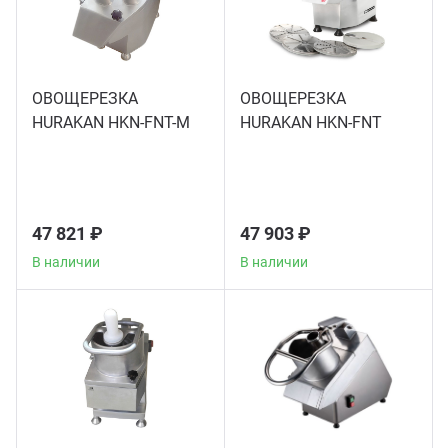
Мясо
Блин
Прес
Грили
ОВОЩЕРЕЗКА
ОВОЩЕРЕЗКА
Хлеб
HURAKAN HKN-FNT-M
HURAKAN HKN-FNT
Грил
Аппа
Мака
47 821 ₽
47 903 ₽
Мари
В наличии
В наличии
Печи
Мясо
Рисов
Слай
Фрит
Шпри
Пыле