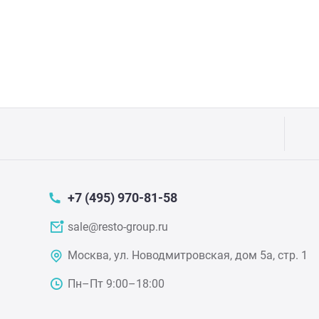
Прес
Грили
Хлеб
Грил
Аппа
Мака
Мари
Печи
Мясо
Рисов
+7 (495) 970-81-58
sale@resto-group.ru
Слай
Фрит
Москва, ул. Новодмитровская, дом 5а, стр. 1
Шпри
Пыле
Пн–Пт 9:00–18:00