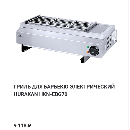
нитарно-гигиеническое оборудование
догенераторы
аковочное оборудование
лодильное оборудование
суда и инвентарь
ГРИЛЬ ДЛЯ БАРБЕКЮ ЭЛЕКТРИЧЕСКИЙ
рговое оборудование
HURAKAN HKN-EBG70
9 118 ₽