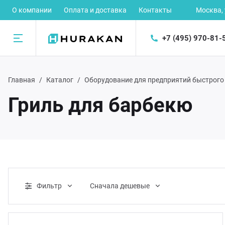
О компании
Оплата и доставка
Контакты
Москва,
+7 (495) 970-81-
Назад
Главная
Каталог
Оборудование для предприятий быстрого
талог
Гриль для барбекю
рное оборудование
ектромеханическое оборудование
орудование для предприятий быстрого питания
Фильтр
Cначала дешевые
орудование для раздачи готовых блюд