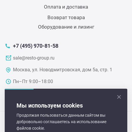
Теле
Оплата и доставка
Возврат товара
Чебу
Оборудование и лизинг
Аппа
+7 (495) 970-81-58
sale@resto-group.ru
Доза
Москва, ул. Новодмитровская, дом 5а, стр. 1
Аппар
Пн–Пт 9:00–18:00
Аппа
Мы используем cookies
Аппа
Продолжая пользоваться данным сайтом вы
добровольно соглашаетесь на использование
Hurakan-Russia 2026 © Все права защищены
Витр
файлов cookie.