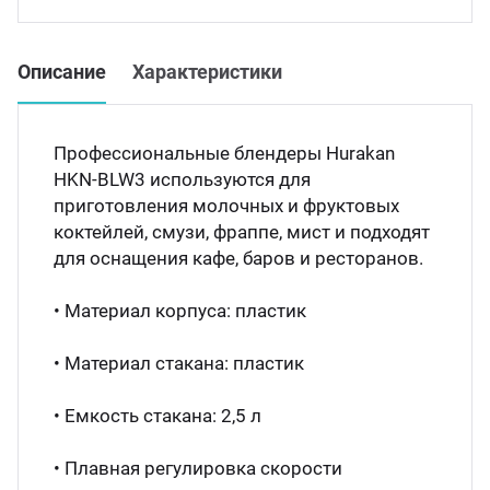
Мясо
Блин
Прес
Описание
Характеристики
Грили
Хлеб
Профессиональные блендеры Hurakan
Грил
HKN-BLW3 используются для
Аппа
приготовления молочных и фруктовых
Мака
коктейлей, смузи, фраппе, мист и подходят
для оснащения кафе, баров и ресторанов.
Мари
Печи
• Материал корпуса: пластик
Мясо
Рисов
• Материал стакана: пластик
Слай
• Емкость стакана: 2,5 л
Фрит
Шпри
• Плавная регулировка скорости
Пыле