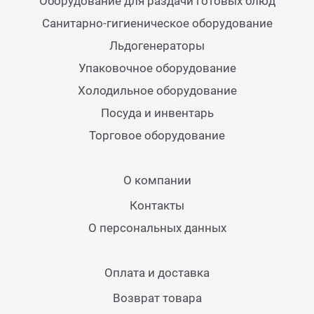
Оборудование для раздачи готовых блюд
Теле
Санитарно-гигиеническое оборудование
Льдогенераторы
Чебу
Упаковочное оборудование
Холодильное оборудование
Аппа
Посуда и инвентарь
Торговое оборудование
Доза
О компании
Аппар
Контакты
Аппа
О персональных данных
Аппа
Оплата и доставка
Возврат товара
Витр