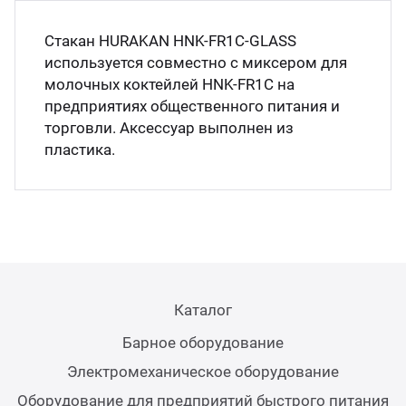
Мясо
Блин
Стакан HURAKAN HNK-FR1C-GLASS
Прес
используется совместно с миксером для
Грили
молочных коктейлей HNK-FR1C на
предприятиях общественного питания и
Хлеб
торговли. Аксессуар выполнен из
Грил
пластика.
Аппа
Мака
Мари
Печи
Мясо
Рисов
Каталог
Слай
Барное оборудование
Фрит
Электромеханическое оборудование
Шпри
Оборудование для предприятий быстрого питания
Пыле