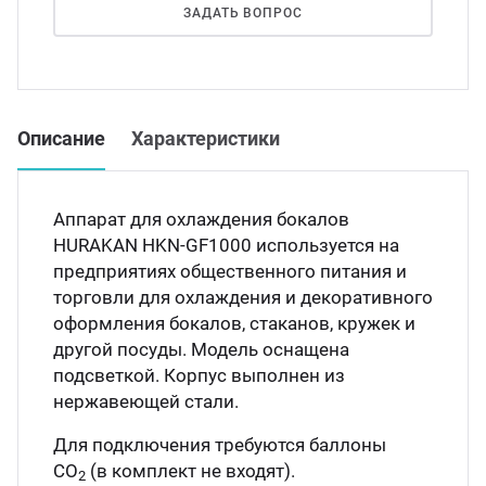
Мясо
ЗАДАТЬ ВОПРОС
Блин
Прес
Грили
Хлеб
Описание
Характеристики
Грил
Аппа
Аппарат для охлаждения бокалов
Мака
HURAKAN HKN-GF1000 используется на
Мари
предприятиях общественного питания и
Печи
торговли для охлаждения и декоративного
оформления бокалов, стаканов, кружек и
Мясо
другой посуды. Модель оснащена
Рисов
подсветкой. Корпус выполнен из
Слай
нержавеющей стали.
Фрит
Для подключения требуются баллоны
Шпри
СО
(в комплект не входят).
2
Пыле