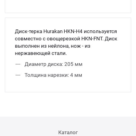
Мясо
Блин
Прес
Грили
Диск-терка Hurakan HKN-H4 используется
Хлеб
совместно с овощерезкой HKN-FNT. Диск
Грил
выполнен из нейлона, нож - из
нержавеющей стали.
Аппа
Мака
Диаметр диска: 205 мм
Мари
Толщина нарезки: 4 мм
Печи
Мясо
Рисов
Слай
Фрит
Шпри
Каталог
Пыле