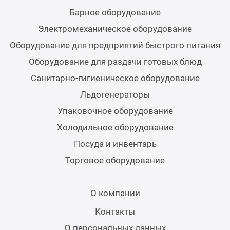
Барное оборудование
Аппа
Электромеханическое оборудование
Дисп
Оборудование для предприятий быстрого питания
Аппа
Оборудование для раздачи готовых блюд
Санитарно-гигиеническое оборудование
Вафе
Льдогенераторы
Упаковочное оборудование
Грили
Холодильное оборудование
Посуда и инвентарь
Грил
Торговое оборудование
Марм
О компании
Печи
Контакты
О персональных данных