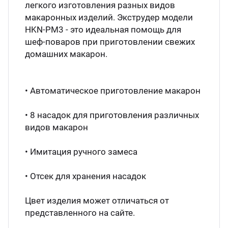
легкого изготовления разных видов
Аппа
макаронных изделий. Экструдер модели
Дисп
HKN-PM3 - это идеальная помощь для
шеф-поваров при приготовлении свежих
домашних макарон.
Аппа
Вафе
• Автоматическое приготовление макарон
• 8 насадок для приготовления различных
Грили
видов макарон
Грил
• Имитация ручного замеса
• Отсек для хранения насадок
Марм
Цвет изделия может отличаться от
Печи
представленного на сайте.