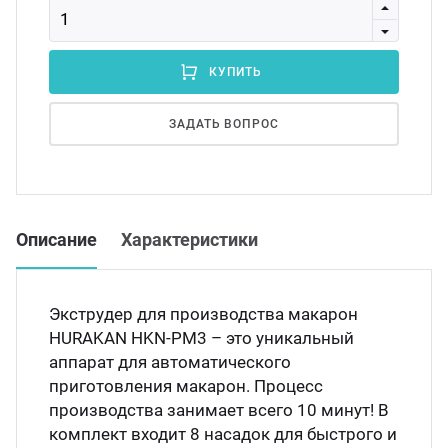
Мясо
Блин
Прес
КУПИТЬ
Грили
Хлеб
ЗАДАТЬ ВОПРОС
Грил
Аппа
Мака
Описание
Характеристики
Мари
Печи
Мясо
Экструдер для производства макарон
Рисов
HURAKAN HKN-PM3 – это уникальный
Слай
аппарат для автоматического
приготовления макарон. Процесс
Фрит
производства занимает всего 10 минут! В
Шпри
комплект входит 8 насадок для быстрого и
Пыле