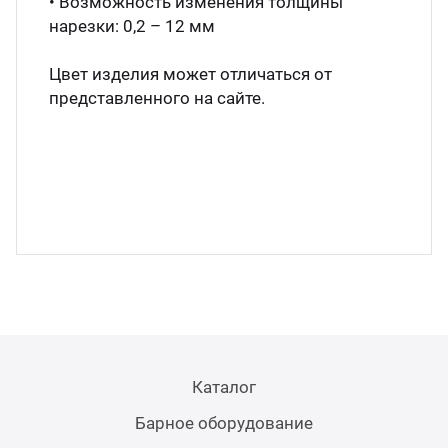
• Возможность изменения толщины
нарезки: 0,2 – 12 мм
Аппа
Дисп
Цвет изделия может отличаться от
представленного на сайте.
Аппа
Вафе
Грили
Грил
Марм
Каталог
Печи
Барное оборудование