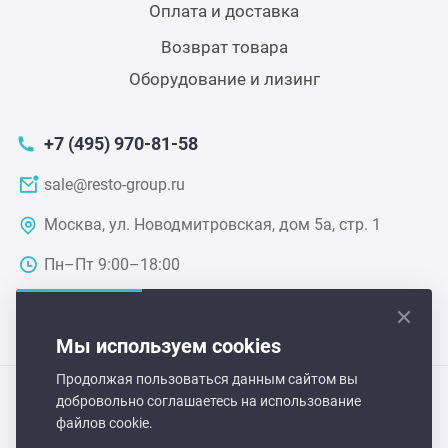
Оплата и доставка
Грили
Возврат товара
Оборудование и лизинг
Гриль
+7 (495) 970-81-58
Паро
sale@resto-group.ru
Плит
Москва, ул. Новодмитровская, дом 5а, стр. 1
Пн–Пт 9:00–18:00
Терм
Шкаф
Мы используем cookies
Продолжая пользоваться данным сайтом вы
Аппа
добровольно соглашаетесь на использование
Hurakan-Russia 2026 © Все права защищены
файлов cookie.
Политика обработки персональных данных