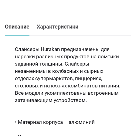
Мясо
Блин
Прес
Описание
Характеристики
Грили
Хлеб
Грил
Слайсеры Hurakan предназначены для
Аппа
нарезки различных продуктов на ломтики
Мака
заданной толщины. Слайсеры
незаменимы в колбасных и сырных
Мари
отделах супермаркетов, пиццериях,
Печи
столовых и на кухнях комбинатов питания.
Мясо
Все модели укомплектованы встроенным
Рисов
затачивающим устройством.
Слай
Фрит
• Материал корпуса – алюминий
Шпри
Пыле