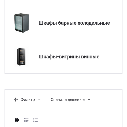
Аппа
Дисп
Шкафы барные холодильные
Аппа
Вафе
Шкафы-витрины винные
Грили
Грил
Марм
Фильтр
Cначала дешевые
Печи