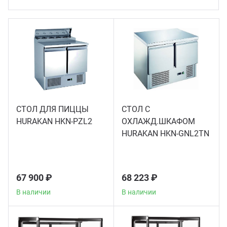
Теле
Чебу
Аппа
Доза
СТОЛ ДЛЯ ПИЦЦЫ
СТОЛ С
HURAKAN HKN-PZL2
ОХЛАЖД.ШКАФОМ
Аппар
HURAKAN HKN-GNL2TN
Аппа
67 900 ₽
68 223 ₽
Аппа
В наличии
В наличии
Витр