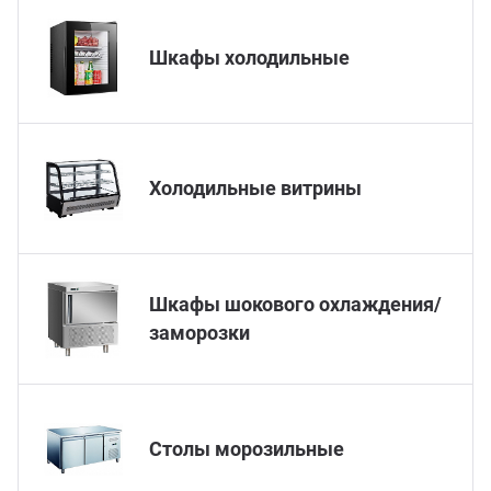
Мясо
Блин
Шкафы холодильные
Прес
Грили
Хлеб
Грил
Холодильные витрины
Аппа
Мака
Мари
Печи
Шкафы шокового охлаждения/
Мясо
заморозки
Рисов
Слай
Фрит
Столы морозильные
Шпри
Пыле