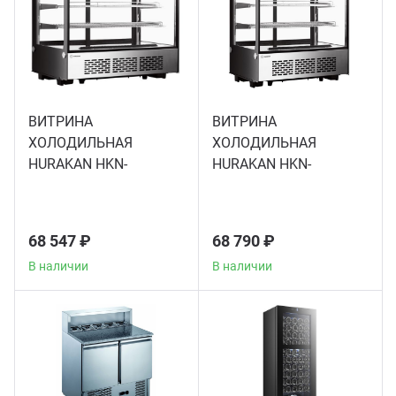
Грили
Гриль
ВИТРИНА
ВИТРИНА
ХОЛОДИЛЬНАЯ
ХОЛОДИЛЬНАЯ
Паро
HURAKAN HKN-
HURAKAN HKN-
LPD160S
LPD120S
Плит
68 547 ₽
68 790 ₽
Терм
В наличии
В наличии
Шкаф
Аппа