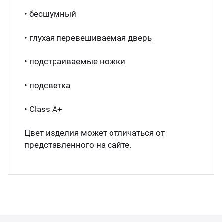
• бесшумный
Аппа
Дисп
• глухая перевешиваемая дверь
Аппа
• подстраиваемые ножки
• подсветка
Вафе
• Class A+
Грили
Цвет изделия может отличаться от
представленного на сайте.
Грил
Марм
Печи