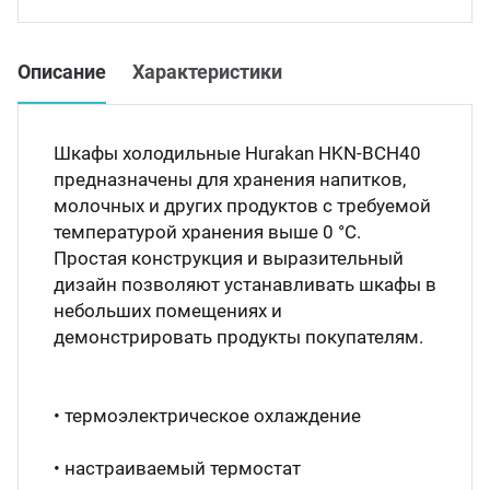
Мясо
Блин
Прес
Описание
Характеристики
Грили
Хлеб
Шкафы холодильные Hurakan HKN-BCH40
Грил
предназначены для хранения напитков,
Аппа
молочных и других продуктов с требуемой
Мака
температурой хранения выше 0 °С.
Простая конструкция и выразительный
Мари
дизайн позволяют устанавливать шкафы в
Печи
небольших помещениях и
Мясо
демонстрировать продукты покупателям.
Рисов
Слай
• термоэлектрическое охлаждение
Фрит
Шпри
• настраиваемый термостат
Пыле