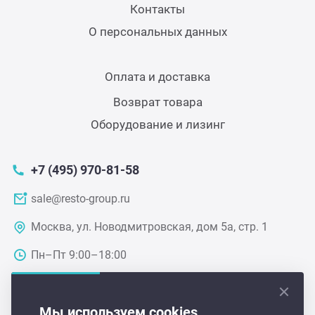
Контакты
О персональных данных
Грили
Гриль
Оплата и доставка
Возврат товара
Паро
Оборудование и лизинг
Плит
+7 (495) 970-81-58
Терм
sale@resto-group.ru
Москва, ул. Новодмитровская, дом 5а, стр. 1
Шкаф
Пн–Пт 9:00–18:00
Аппа
Мы используем cookies