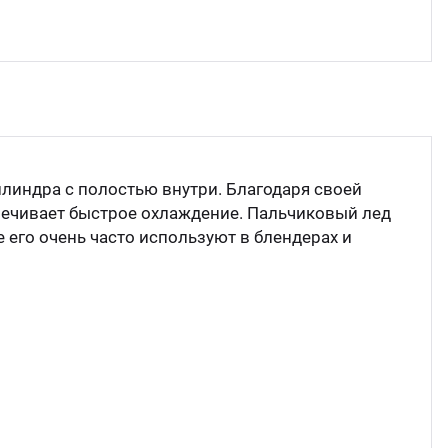
Прес
Грили
Хлеб
Грил
Аппа
Мака
линдра с полостью внутри. Благодаря своей
ечивает быстрое охлаждение. Пальчиковый лед
Мари
Печи
 его очень часто используют в блендерах и
Мясо
Рисов
Слай
Фрит
Шпри
Пыле