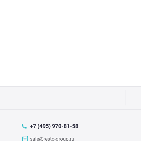
Аппа
Дисп
Аппа
Вафе
Грили
Грил
Марм
Печи
+7 (495) 970-81-58
Теле
sale@resto-group.ru