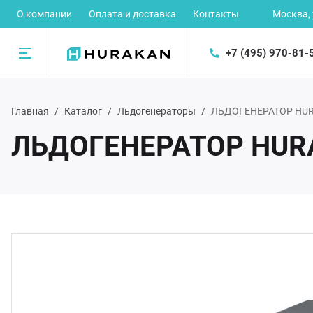
О компании
Оплата и доставка
Контакты
Москва,
+7 (495) 970-81-
Назад
Главная
Каталог
Льдогенераторы
ЛЬДОГЕНЕРАТОР HUR
талог
ЛЬДОГЕНЕРАТОР HUR
рное оборудование
ектромеханическое оборудование
орудование для предприятий быстрого питания
орудование для раздачи готовых блюд