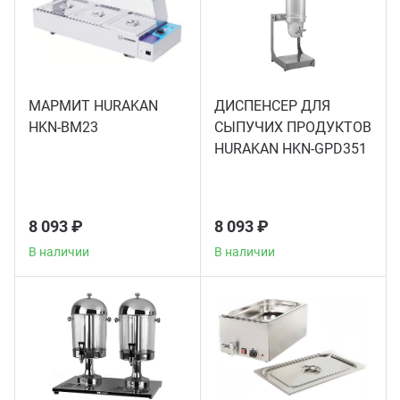
Теле
Чебу
МАРМИТ HURAKAN
ДИСПЕНСЕР ДЛЯ
Аппа
HKN-BM23
СЫПУЧИХ ПРОДУКТОВ
HURAKAN HKN-GPD351
Доза
8 093 ₽
8 093 ₽
Аппар
В наличии
В наличии
Аппа
Аппа
Витр