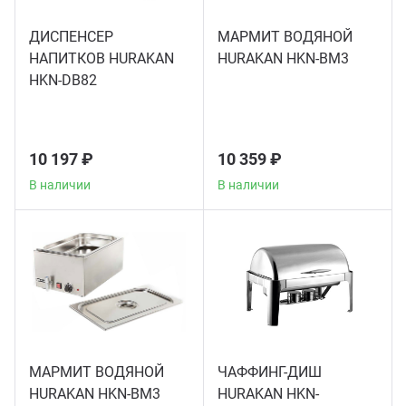
ДИСПЕНСЕР
МАРМИТ ВОДЯНОЙ
Грили
НАПИТКОВ HURAKAN
HURAKAN HKN-BM3
HKN-DB82
Гриль
Паро
10 197 ₽
10 359 ₽
В наличии
В наличии
Плит
Терм
Шкаф
Аппа
МАРМИТ ВОДЯНОЙ
ЧАФФИНГ-ДИШ
HURAKAN HKN-BM3
HURAKAN HKN-