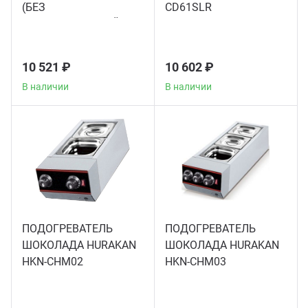
Аппар
(БЕЗ
CD61SLR
ГАСТРОЕМКОСТЕЙ)
10 521 ₽
10 602 ₽
В наличии
В наличии
ПОДОГРЕВАТЕЛЬ
ПОДОГРЕВАТЕЛЬ
ШОКОЛАДА HURAKAN
ШОКОЛАДА HURAKAN
HKN-CHM02
HKN-CHM03