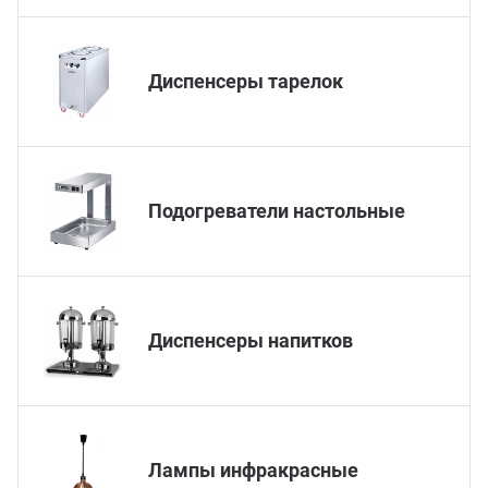
Мясо
Блин
Прес
Диспенсеры тарелок
Грили
Хлеб
Грил
Аппа
Подогреватели настольные
Мака
Мари
Печи
Мясо
Диспенсеры напитков
Рисов
Слай
Фрит
Шпри
Лампы инфракрасные
Пыле