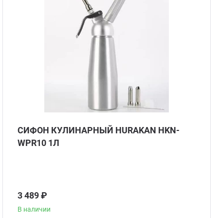
Гриль
Паро
Плит
Терм
СИФОН КУЛИНАРНЫЙ HURAKAN HKN-
Шкаф
WPR10 1Л
Аппа
3 489 ₽
Аппар
В наличии