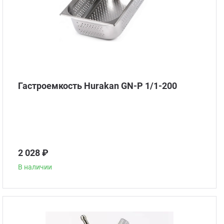
Чебу
Аппа
Доза
Гастроемкость Hurakan GN-P 1/1-200
Аппар
Аппа
2 028 ₽
Аппа
В наличии
Витр
Грили