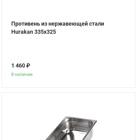
Аппа
Дисп
Аппа
Противень из нержавеющей стали
Hurakan 335х325
Вафе
Грили
1 460 ₽
Грил
В наличии
Марм
Печи
Теле