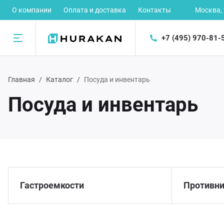
О компании
Оплата и доставка
Контакты
Москва,
+7 (495) 970-81-
Назад
Главная
Каталог
Посуда и инвентарь
талог
Посуда и инвентарь
рное оборудование
ектромеханическое оборудование
орудование для предприятий быстрого питания
Гастроемкости
Противн
орудование для раздачи готовых блюд