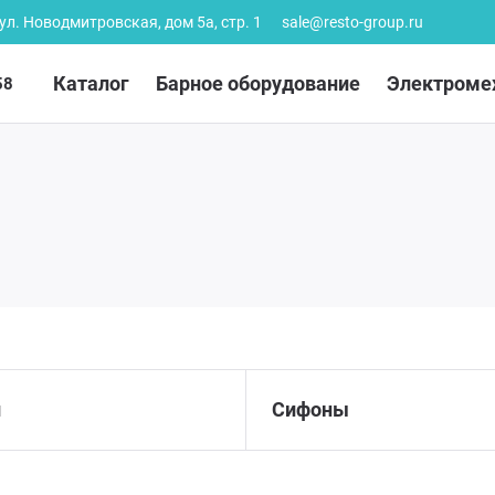
 ул. Новодмитровская, дом 5а, стр. 1
sale@resto-group.ru
Каталог
Барное оборудование
Электроме
58
и
Сифоны