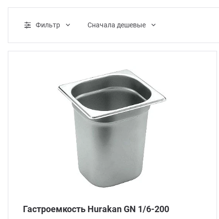
нитарно-гигиеническое оборудование
Фильтр
Cначала дешевые
догенераторы
аковочное оборудование
лодильное оборудование
суда и инвентарь
рговое оборудование
Гастроемкость Hurakan GN 1/6-200