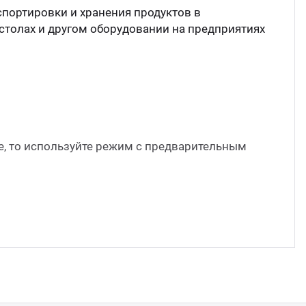
Аппа
Дисп
спортировки и хранения продуктов в
столах и другом оборудовании на предприятиях
Аппа
Вафе
Грили
е, то используйте режим с предварительным
Грил
Марм
Печи
Теле