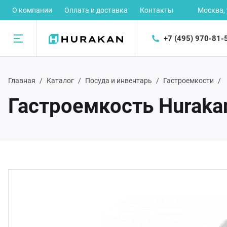
О компании
Оплата и доставка
Контакты
Москва,
+7 (495) 970-81-
Назад
Главная
Каталог
Посуда и инвентарь
Гастроемкости
талог
Гастроемкость Huraka
рное оборудование
ектромеханическое оборудование
орудование для предприятий быстрого питания
орудование для раздачи готовых блюд