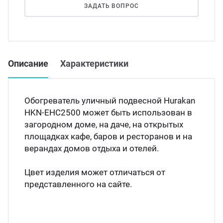
Мясо
ЗАДАТЬ ВОПРОС
Блин
Прес
Грили
Хлеб
Описание
Характеристики
Грил
Аппа
Обогреватель уличный подвесной Hurakan
Мака
HKN-EHC2500 может быть использован в
Мари
загородном доме, на даче, на открытых
Печи
площадках кафе, баров и ресторанов и на
верандах домов отдыха и отелей.
Мясо
Рисов
Цвет изделия может отличаться от
Слай
представленного на сайте.
Фрит
Шпри
Пыле