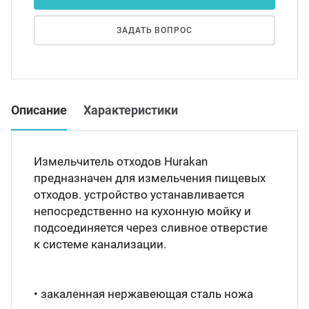
Мясо
Блин
ЗАДАТЬ ВОПРОС
Прес
Грили
Хлеб
Грил
Описание
Характеристики
Аппа
Мака
Измельчитель отходов Hurakan
Мари
предназначен для измельчения пищевых
Печи
отходов. устройство устанавливается
Мясо
непосредственно на кухонную мойку и
Рисов
подсоединяется через сливное отверстие
к системе канализации.
Слай
Фрит
Шпри
• закаленная нержавеющая сталь ножа
Пыле