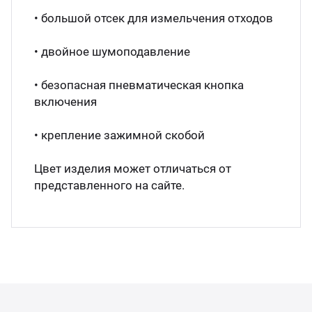
• большой отсек для измельчения отходов
Аппа
Дисп
• двойное шумоподавление
Аппа
• безопасная пневматическая кнопка
включения
Вафе
• крепление зажимной скобой
Грили
Цвет изделия может отличаться от
представленного на сайте.
Грил
Марм
Печи