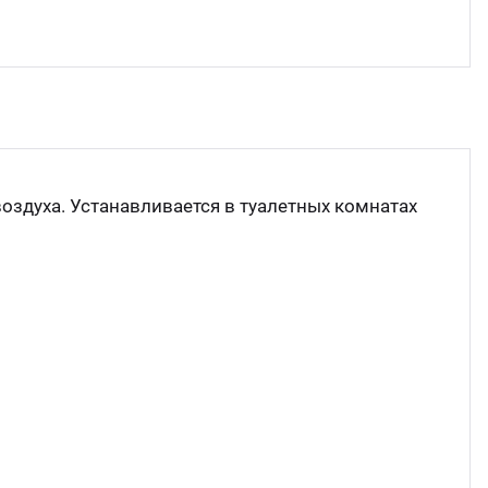
Прес
Грили
Хлеб
Грил
Аппа
Мака
оздуха. Устанавливается в туалетных комнатах
Мари
Печи
Мясо
Рисов
Слай
Фрит
Шпри
Пыле