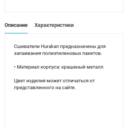
Мясо
Блин
Прес
Описание
Характеристики
Грили
Хлеб
Грил
Сшиватели Hurakan предназначены для
Аппа
запаивания полиэтиленовых пакетов.
Мака
• Материал корпуса: крашеный металл
Мари
Печи
Цвет изделия может отличаться от
Мясо
представленного на сайте.
Рисов
Слай
Фрит
Шпри
Пыле