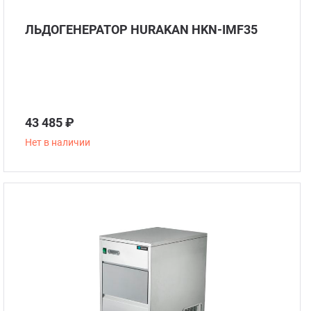
Чебу
ЛЬДОГЕНЕРАТОР HURAKAN HKN-IMF35
Аппа
Доза
43 485 ₽
Аппар
Нет в наличии
Аппа
Аппа
Витр
Грили