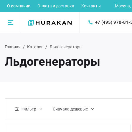
О компании
Оплата и доставка
Контакты
Москва,
+7 (495) 970-81-
Назад
Главная
Каталог
Льдогенераторы
талог
Льдогенераторы
рное оборудование
ектромеханическое оборудование
орудование для предприятий быстрого питания
Фильтр
Cначала дешевые
орудование для раздачи готовых блюд