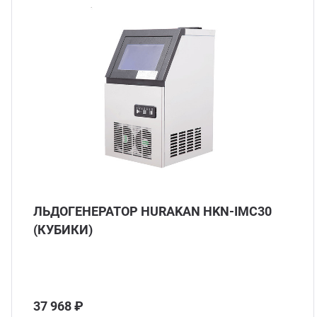
нитарно-гигиеническое оборудование
догенераторы
аковочное оборудование
лодильное оборудование
суда и инвентарь
ЛЬДОГЕНЕРАТОР HURAKAN HKN-IMC30
рговое оборудование
(КУБИКИ)
37 968 ₽