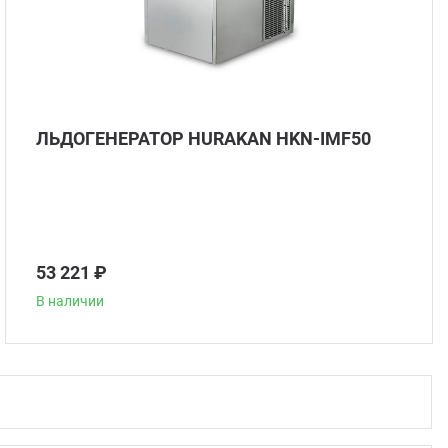
Гриль
Паро
ЛЬДОГЕНЕРАТОР HURAKAN HKN-IMF50
Плит
Терм
53 221 ₽
Шкаф
В наличии
Аппа
Аппар