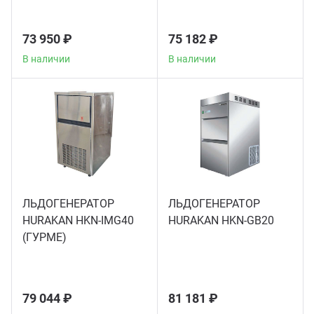
Теле
73 950 ₽
75 182 ₽
Чебу
В наличии
В наличии
Аппа
Доза
Аппар
ЛЬДОГЕНЕРАТОР
ЛЬДОГЕНЕРАТОР
HURAKAN HKN-IMG40
HURAKAN HKN-GB20
Аппа
(ГУРМЕ)
Аппа
79 044 ₽
81 181 ₽
Витр