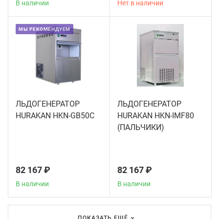
В наличии
Нет в наличии
Грили
МЫ РЕКОМЕНДУЕМ
Гриль
Паро
ЛЬДОГЕНЕРАТОР
ЛЬДОГЕНЕРАТОР
Плит
HURAKAN HKN-GB50C
HURAKAN HKN-IMF80
(ПАЛЬЧИКИ)
Терм
Шкаф
82 167 ₽
82 167 ₽
В наличии
В наличии
Аппа
ПОКАЗАТЬ ЕЩЁ