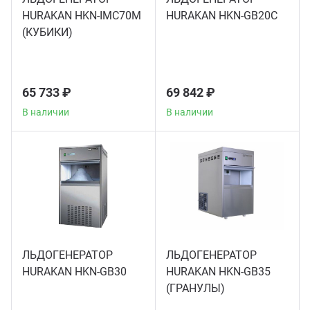
HURAKAN HKN-IMC70M
HURAKAN HKN-GB20C
Аппа
(КУБИКИ)
Дисп
Аппа
65 733 ₽
69 842 ₽
В наличии
В наличии
Вафе
Грили
Грил
Марм
ЛЬДОГЕНЕРАТОР
ЛЬДОГЕНЕРАТОР
HURAKAN HKN-GB30
HURAKAN HKN-GB35
Печи
(ГРАНУЛЫ)