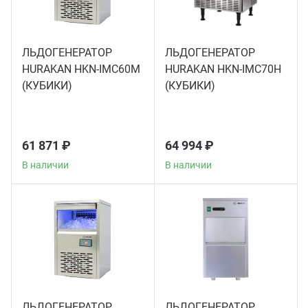
Мясо
Блин
Прес
ЛЬДОГЕНЕРАТОР
ЛЬДОГЕНЕРАТОР
Грили
HURAKAN HKN-IMC60M
HURAKAN HKN-IMC70H
Хлеб
(КУБИКИ)
(КУБИКИ)
Грил
Аппа
Мака
61 871 ₽
64 994 ₽
Мари
В наличии
В наличии
Печи
Мясо
Рисов
Слай
Фрит
Шпри
Пыле
ЛЬДОГЕНЕРАТОР
ЛЬДОГЕНЕРАТОР