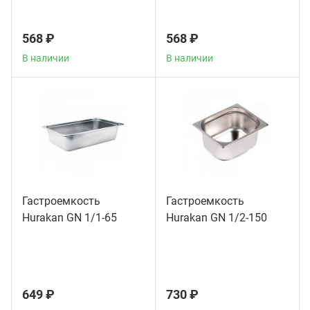
Теле
568 ₽
568 ₽
Чебу
В наличии
В наличии
Аппа
Доза
Аппар
Гастроемкость
Гастроемкость
Hurakan GN 1/1-65
Hurakan GN 1/2-150
Аппа
Аппа
649 ₽
730 ₽
Витр