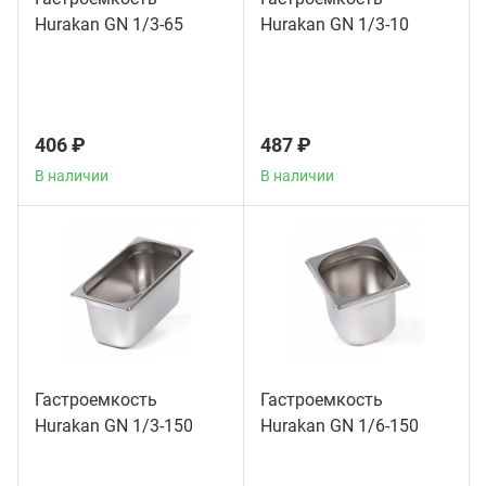
Hurakan GN 1/3-65
Hurakan GN 1/3-10
Аппа
Дисп
Аппа
406 ₽
487 ₽
В наличии
В наличии
Вафе
Грили
Грил
Марм
Гастроемкость
Гастроемкость
Hurakan GN 1/3-150
Hurakan GN 1/6-150
Печи