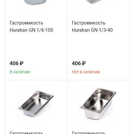
Мясо
Блин
Прес
Гастроемкость
Гастроемкость
Грили
Hurakan GN 1/6-100
Hurakan GN 1/3-40
Хлеб
Грил
Аппа
Мака
406 ₽
406 ₽
Мари
В наличии
Нет в наличии
Печи
Мясо
Рисов
Слай
Фрит
Шпри
Пыле
Гастроемкость
Гастроемкость