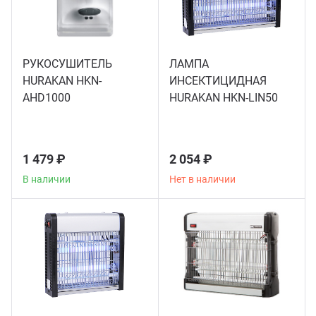
Аппа
Дисп
РУКОСУШИТЕЛЬ
ЛАМПА
HURAKAN HKN-
ИНСЕКТИЦИДНАЯ
Аппа
AHD1000
HURAKAN HKN-LIN50
Вафе
1 479 ₽
2 054 ₽
Грили
В наличии
Нет в наличии
Грил
Марм
Печи