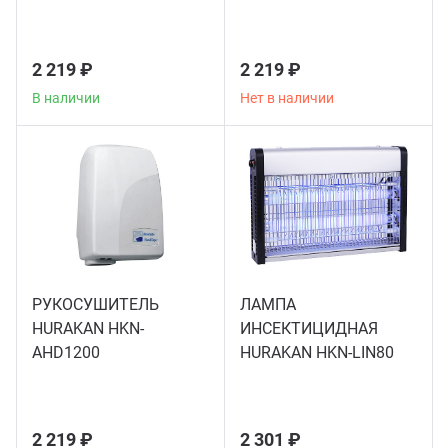
Грили
2 219 ₽
2 219 ₽
В наличии
Нет в наличии
Гриль
Паро
Плит
Терм
РУКОСУШИТЕЛЬ
ЛАМПА
HURAKAN HKN-
ИНСЕКТИЦИДНАЯ
Шкаф
AHD1200
HURAKAN HKN-LIN80
Аппа
2 219 ₽
2 301 ₽