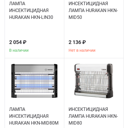
ЛАМПА
ИНСЕКТИЦИДНАЯ
Теле
ИНСЕКТИЦИДНАЯ
ЛАМПА HURAKAN HKN-
HURAKAN HKN-LIN30
MID50
Чебу
Аппа
2 054 ₽
2 136 ₽
В наличии
Нет в наличии
Доза
Аппар
Аппа
Аппа
ЛАМПА
ИНСЕКТИЦИДНАЯ
ИНСЕКТИЦИДНАЯ
ЛАМПА HURAKAN HKN-
HURAKAN HKN-MID80M
MID80
Витр